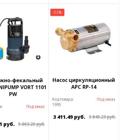
-12%
Насос циркуляционный
жно-фекальный
APC RP-14
NIPUMP VORT 1101
PW
Код товара:
Под заказ
1995
а:
Под заказ
3 411.49 руб.
3 845.23 руб.
1 руб.
5 863.20 руб.