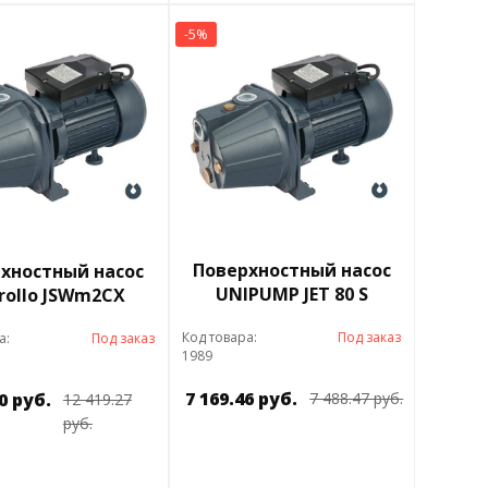
-5%
Поверхностный насос
хностный насос
UNIPUMP JET 80 S
rollo JSWm2CX
Код товара:
Под заказ
а:
Под заказ
1989
7 169.46 руб.
0 руб.
7 488.47 руб.
12 419.27
руб.