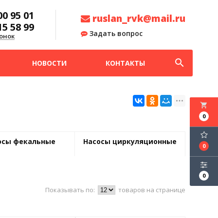
00 95 01
ruslan_rvk@mail.ru
15 58 99
Задать вопрос
онок
search
НОВОСТИ
КОНТАКТЫ
local_grocery_store
0
осы фекальные
Насосы циркуляционные
0
0
Показывать по:
товаров на странице