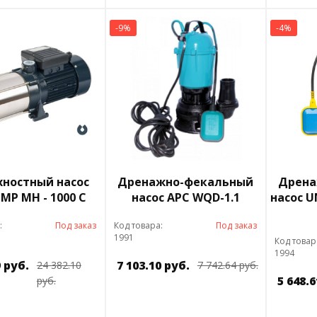
-9%
-4%
хностный насос
Дренажно-фекальный
Дрена
MP МН - 1000 С
насос APC WQD-1.1
насос U
:
Под заказ
Код товара:
Под заказ
1991
Код товар
1994
9 руб.
7 103.10 руб.
24 382.10
7 742.64 руб.
5 648.6
руб.