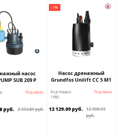
-7%
Насос дренажный
нажный насос
Grundfos Unilift CC 5 M1
UMP SUB 209 P
Код товара:
Под заказ
а:
Под заказ
1985
12 129.09 руб.
8 руб.
12 906.03
3 593.89 руб.
руб.