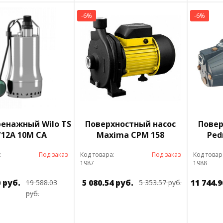
-6%
-6%
ренажный Wilo TS
Поверхностный насос
Повер
/12A 10M CA
Maxima CPM 158
Ped
:
Под заказ
Код товара:
Под заказ
Код товар
1987
1988
0 руб.
5 080.54 руб.
11 744.9
19 588.03
5 353.57 руб.
руб.