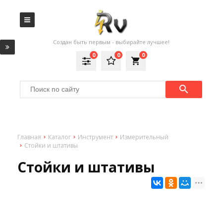
Создан быть первым - выбирайте лучшее!
0
0
0
local_grocery_store
Главная
Каталог
Инструмент
Измерительный
Стойки и штативы
Стойки и штативы