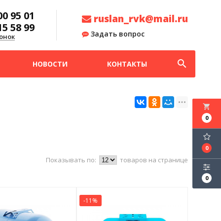
00 95 01
ruslan_rvk@mail.ru
15 58 99
Задать вопрос
онок
search
НОВОСТИ
КОНТАКТЫ
local_grocery_store
0
0
Показывать по:
товаров на странице
0
-11%