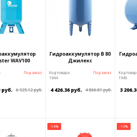
оаккумулятор
Гидроаккумулятор В 80
Гидроа
ster WAV100
Джилекс
:
Под заказ
Код товара:
Под заказ
Код товар
1944
1945
9 руб.
4 426.36 руб.
3 206.3
6 925.12 руб.
4 866.81 руб.
-14%
-10%