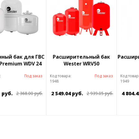
ный бак для ГВС
Расширительный бак
Расшири
 Premium WDV 24
Wester WRV50
:
Под заказ
Код товара:
Под заказ
Код товар
1948
1949
5 руб.
2 549.04 руб.
4 804.4
2 368.00 руб.
2 939.05 руб.