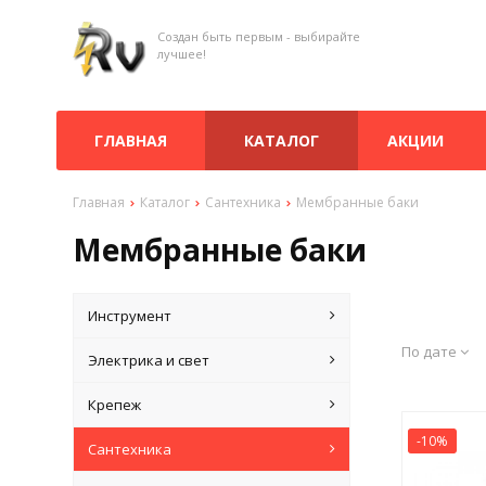
Создан быть первым - выбирайте
лучшее!
ГЛАВНАЯ
КАТАЛОГ
АКЦИИ
Главная
Каталог
Сантехника
Мембранные баки
Мембранные баки
Инструмент
По дате
Электрика и свет
Крепеж
-10%
Сантехника