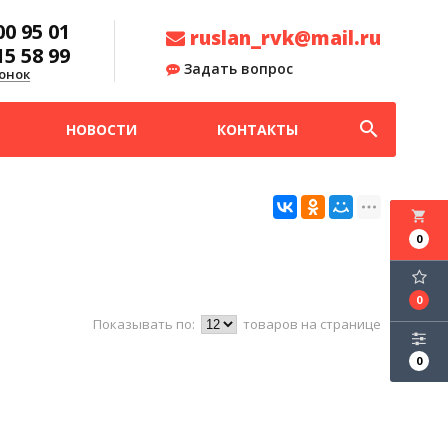
00 95 01
ruslan_rvk@mail.ru
15 58 99
Задать вопрос
онок
search
НОВОСТИ
КОНТАКТЫ
local_grocery_store
0
0
Показывать по:
товаров на странице
0