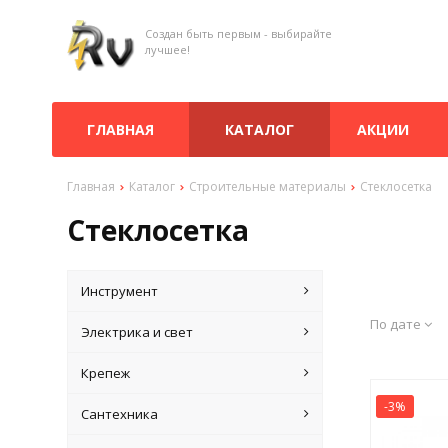
Создан быть первым - выбирайте
лучшее!
ГЛАВНАЯ
КАТАЛОГ
АКЦИИ
Главная
Каталог
Строительные материалы
Стеклосетка
Стеклосетка
Инструмент
По дате
Электрика и свет
Крепеж
-3%
Сантехника