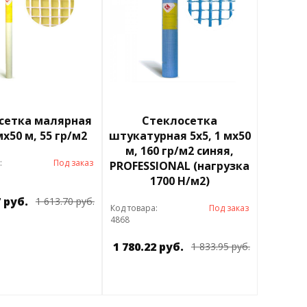
сетка малярная
Стеклосетка
мх50 м, 55 гр/м2
штукатурная 5х5, 1 мх50
м, 160 гр/м2 синяя,
:
Под заказ
PROFESSIONAL (нагрузка
1700 Н/м2)
7 руб.
1 613.70 руб.
Код товара:
Под заказ
4868
1 780.22 руб.
1 833.95 руб.