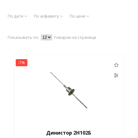
По дате
По алфавиту
По цене
Показывать по:
товаров на странице
-7%
Динистор 2Н102Б