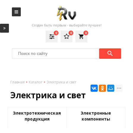
Создан быть первым - выбирайте лучшее!
0
0
0
local_grocery_store
Главная
Каталог
Электрика и свет
Электрика и свет
Электротехническая
Электронные
продукция
компоненты