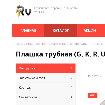
Создан быть первым - выбирайте
лучшее!
ГЛАВНАЯ
КАТАЛОГ
АКЦИИ
Главная
Каталог
Инструмент
Металлорежущий
Плашка т
Плашка трубная (G, K, R, 
Инструмент
По дате
Электрика и свет
Крепеж
-9%
Сантехника