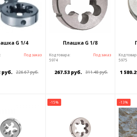
ашка G 1/4
Плашка G 1/8
:
Под заказ
Код товара:
Под заказ
Код товар
5974
5975
 руб.
267.53 руб.
1 580.2
226.67 руб.
311.48 руб.
-15%
-13%