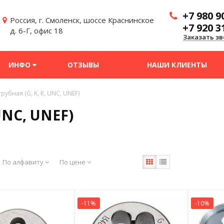
+7 980 9
Россия, г. Смоленск, шоссе Краснинское
+7 920 3
д. 6-Г, офис 18
Заказать зв
ИНФО
ОТЗЫВЫ
НАШИ КЛИЕНТЫ
рубная (G, K, R, UNC, UNEF)
UNC, UNEF)
По алфавиту
По цене
-11%
-10%