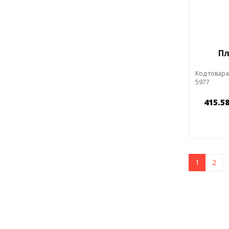
Пл
Код товара
5977
415.58
1
2