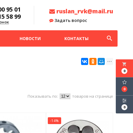
00 95 01
ruslan_rvk@mail.ru
15 58 99
Задать вопрос
онок
search
НОВОСТИ
КОНТАКТЫ
local_grocery_store
0
0
Показывать по:
товаров на странице
0
-14%