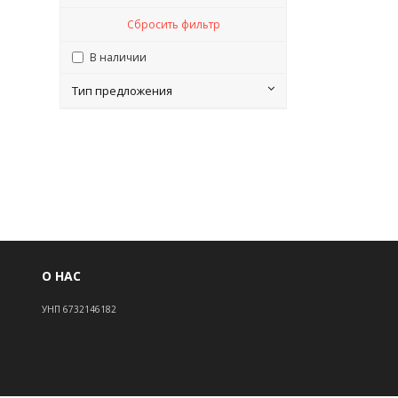
Сбросить фильтр
В наличии
Тип предложения
О НАС
УНП 6732146182