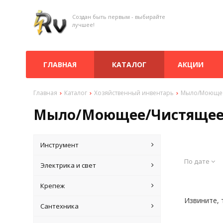
Создан быть первым - выбирайте
лучшее!
ГЛАВНАЯ
КАТАЛОГ
АКЦИИ
Главная
Каталог
Хозяйственный инвентарь
Мыло/Моющее
Мыло/Моющее/Чистяще
Инструмент
По дате
Электрика и свет
Крепеж
Извините, 
Сантехника