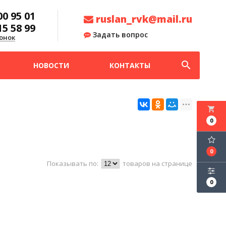
00 95 01
ruslan_rvk@mail.ru
15 58 99
Задать вопрос
онок
search
НОВОСТИ
КОНТАКТЫ
local_grocery_store
0
0
Показывать по:
товаров на странице
0