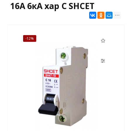
16А 6кА хар С SHCET
-12%