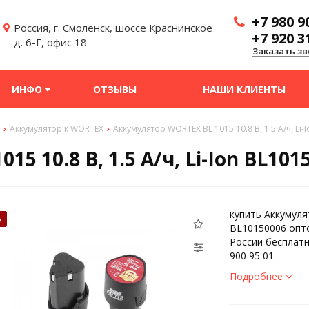
+7 980 9
Россия, г. Смоленск, шоссе Краснинское
+7 920 3
д. 6-Г, офис 18
Заказать зв
ИНФО
ОТЗЫВЫ
НАШИ КЛИЕНТЫ
Аккумулятор к WORTEX
Аккумулятор WORTEX BL 1015 10.8 В, 1.5 А/ч, Li-
5 10.8 В, 1.5 А/ч, Li-Ion BL101
купить Аккумулят
%
BL10150006 опто
России бесплатн
900 95 01.
Подробнее