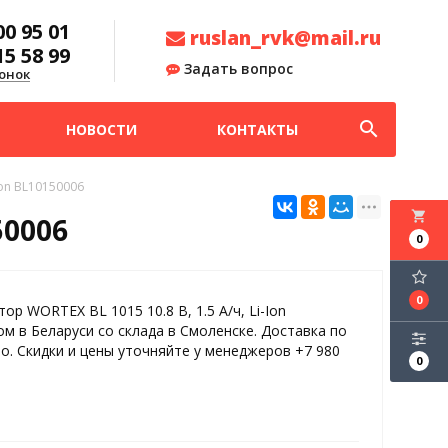
00 95 01
ruslan_rvk@mail.ru
15 58 99
Задать вопрос
онок
search
НОВОСТИ
КОНТАКТЫ
Ion BL10150006
local_grocery_store
50006
0
0
ор WORTEX BL 1015 10.8 В, 1.5 А/ч, Li-Ion
м в Беларуси со склада в Смоленске. Доставка по
о. Скидки и цены уточняйте у менеджеров +7 980
0