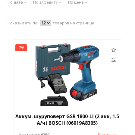
По дате
По алфавиту
По цене
Показывать по:
товаров на странице
-7%
Аккум. шуруповерт GSR 1800-LI (2 акк, 1.5
А/ч) BOSCH (06019A8305)
Код товара: 6359
Под заказ