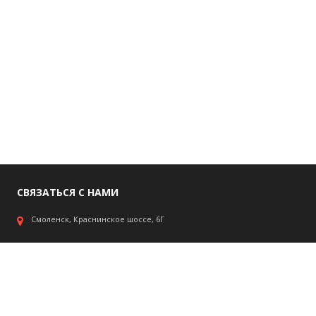
СВЯЗАТЬСЯ С НАМИ
Смоленск, Краснинское шоссе, 6Г
+7 980 900 95 01
+7 920 315 58 99
Пн.-Пт.: 09.00 - 17.00 Сб.-Вс.: выходной