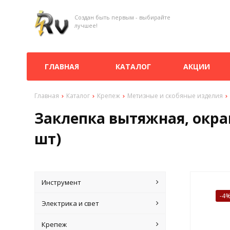
Создан быть первым - выбирайте
лучшее!
ГЛАВНАЯ
КАТАЛОГ
АКЦИИ
Главная
Каталог
Крепеж
Метизные и скобяные изделия
Заклепка вытяжная, окраш
шт)
Инструмент
-4
Электрика и свет
Крепеж