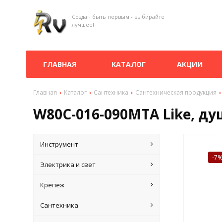
Создан быть первым - выбирайте
лучшее!
ГЛАВНАЯ
КАТАЛОГ
АКЦИИ
Главная
Каталог
Сантехника
Сантехническая продукция
W80C-016-090MTA Like, д
Инструмент
-7
Электрика и свет
Крепеж
Сантехника