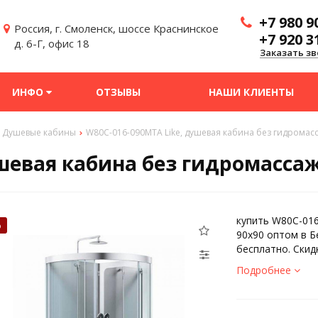
+7 980 9
Россия, г. Смоленск, шоссе Краснинское
+7 920 3
д. 6-Г, офис 18
Заказать зв
ИНФО
ОТЗЫВЫ
НАШИ КЛИЕНТЫ
Душевые кабины
W80C-016-090MTA Like, душевая кабина без гидромас
ушевая кабина без гидромассаж
купить W80C-016
%
90х90 оптом в Б
бесплатно. Скид
Подробнее