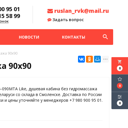
00 95 01
ruslan_rvk@mail.ru
15 58 99
Задать вопрос
онок
search
НОВОСТИ
КОНТАКТЫ
сажа 90х90
local_grocery_store
а 90х90
0
0
-090MTA Like, душевая кабина без гидромассажа
еларуси со склада в Смоленске. Доставка по России
ки и цены уточняйте у менеджеров +7 980 900 95 01.
0