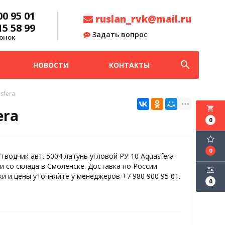
00 95 01
ruslan_rvk@mail.ru
15 58 99
Задать вопрос
онок
search
НОВОСТИ
КОНТАКТЫ
sfera
local_grocery_store
era
0
0
тводчик авт. 5004 латунь угловой РУ 10 Aquasfera
и со склада в Смоленске. Доставка по России
ки и цены уточняйте у менеджеров +7 980 900 95 01.
0