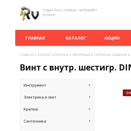
Создан быть первым - выбирайте
лучшее!
ГЛАВНАЯ
КАТАЛОГ
АКЦИИ
Главная
Каталог
Крепеж
Метизные и скобяные изделия
Винт с внутр. шестигр. DIN 
Инструмент
-8
Электрика и свет
Крепеж
Сантехника