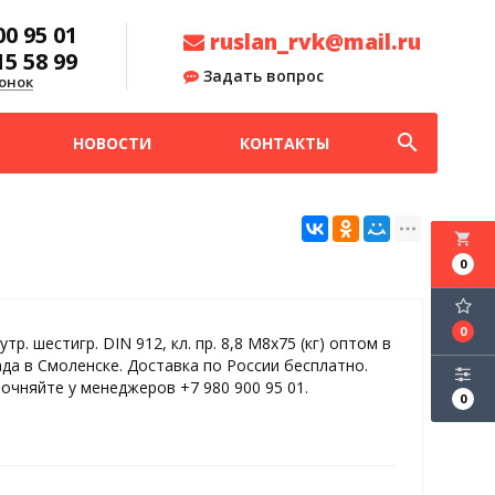
00 95 01
ruslan_rvk@mail.ru
15 58 99
Задать вопрос
онок
search
НОВОСТИ
КОНТАКТЫ
local_grocery_store
0
0
утр. шестигр. DIN 912, кл. пр. 8,8 М8х75 (кг) оптом в
ада в Смоленске. Доставка по России бесплатно.
точняйте у менеджеров +7 980 900 95 01.
0