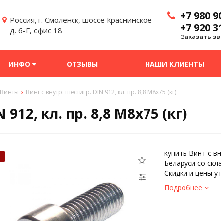
+7 980 9
Россия, г. Смоленск, шоссе Краснинское
+7 920 3
д. 6-Г, офис 18
Заказать зв
ИНФО
ОТЗЫВЫ
НАШИ КЛИЕНТЫ
Винты
Винт с внутр. шестигр. DIN 912, кл. пр. 8,8 М8х75 (кг)
912, кл. пр. 8,8 М8х75 (кг)
купить Винт с вн
%
Беларуси со скл
Скидки и цены у
Подробнее