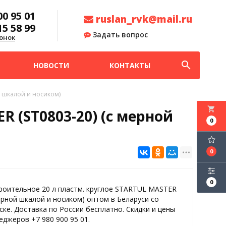
00 95 01
ruslan_rvk@mail.ru
15 58 99
Задать вопрос
онок
search
НОВОСТИ
КОНТАКТЫ
й шкалой и носиком)
local_grocery_store
R (ST0803-20) (с мерной
0
0
0
роительное 20 л пластм. круглое STARTUL MASTER
мерной шкалой и носиком) оптом в Беларуси со
ске. Доставка по России бесплатно. Скидки и цены
еджеров +7 980 900 95 01.