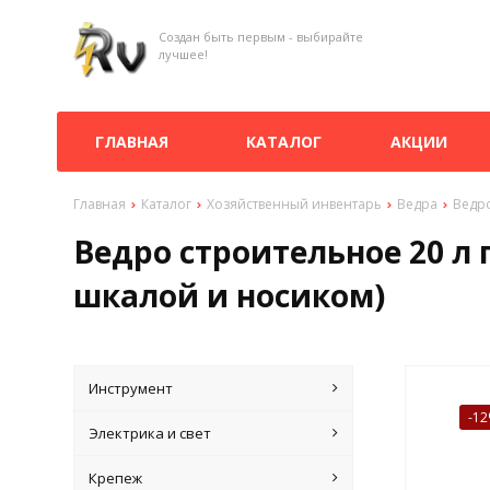
Создан быть первым - выбирайте
лучшее!
ГЛАВНАЯ
КАТАЛОГ
АКЦИИ
Главная
Каталог
Хозяйственный инвентарь
Ведра
Ведро
Ведро строительное 20 л 
шкалой и носиком)
Инструмент
-1
Электрика и свет
Крепеж