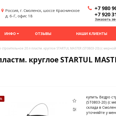
+7 980 9
Россия, г. Смоленск, шоссе Краснинское
+7 920 3
д. 6-Г, офис 18
Заказать зв
ИНФО
ОТЗЫВЫ
НАШИ КЛИЕНТЫ
 строительное 20 л пластм. круглое STARTUL MASTER (ST0803-20) (с мерно
пластм. круглое STARTUL MASTE
купить Ведро ст
2%
(ST0803-20) (с 
склада в Смолен
уточняйте у мен