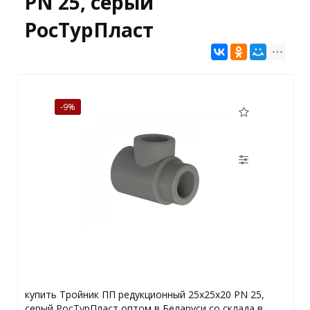
PN 25, серый
РосТурПласт
-9%
купить Тройник ПП редукционный 25х25х20 PN 25,
серый РосТурПласт оптом в Беларуси со склада в