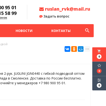
00 95 01
ruslan_rvk@mail.ru
15 58 99
Задать вопрос
онок
search
НОВОСТИ
КОНТАКТЫ
водкой
local_grocery_store
0
0
хня 2-рук. JUGUNI JGN0440 с гибкой подводкой оптом
клада в Смоленске. Доставка по России бесплатно.
точняйте у менеджеров +7 980 900 95 01.
0