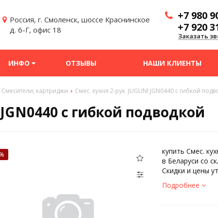
+7 980 9
Россия, г. Смоленск, шоссе Краснинское
+7 920 3
д. 6-Г, офис 18
Заказать зв
ИНФО
ОТЗЫВЫ
НАШИ КЛИЕНТЫ
Смесители, картриджи
Смес. кухня 2-рук. JUGUNI JGN0440 с гибкой под
I JGN0440 с гибкой подводкой
купить Смес. ку
5%
в Беларуси со с
Скидки и цены у
Подробнее