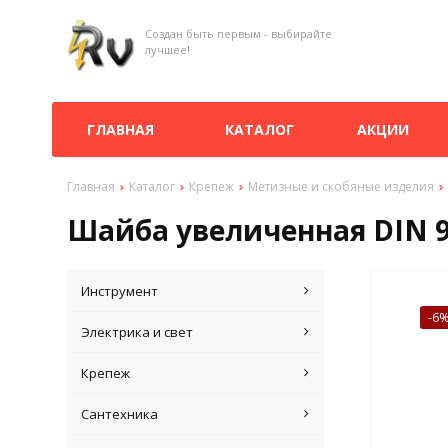
Создан быть первым - выбирайте
лучшее!
ГЛАВНАЯ
КАТАЛОГ
АКЦИИ
Главная
Каталог
Крепеж
Метизные и скобяные изделия
Шайба увеличенная DIN 90
Инструмент
-6
Электрика и свет
Крепеж
Сантехника