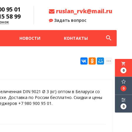
00 95 01
ruslan_rvk@mail.ru
15 58 99
Задать вопрос
онок
search
НОВОСТИ
КОНТАКТЫ
local_grocery_store
0
0
еличенная DIN 9021 Ø 3 (кг) оптом в Беларуси со
ске. Доставка по России бесплатно. Скидки и цены
еджеров +7 980 900 95 01.
0