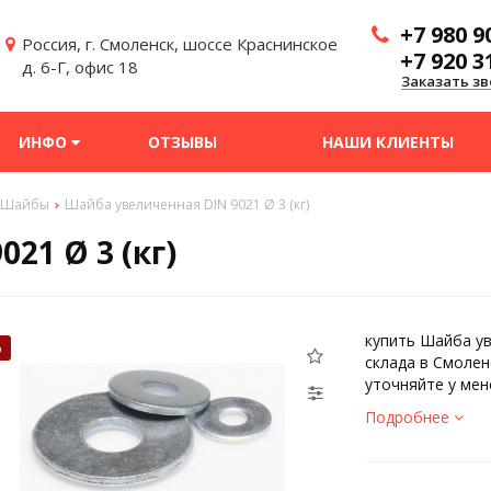
+7 980 9
Россия, г. Смоленск, шоссе Краснинское
+7 920 3
д. 6-Г, офис 18
Заказать зв
ИНФО
ОТЗЫВЫ
НАШИ КЛИЕНТЫ
Шайбы
Шайба увеличенная DIN 9021 Ø 3 (кг)
21 Ø 3 (кг)
купить Шайба ув
%
склада в Смолен
уточняйте у мен
Подробнее