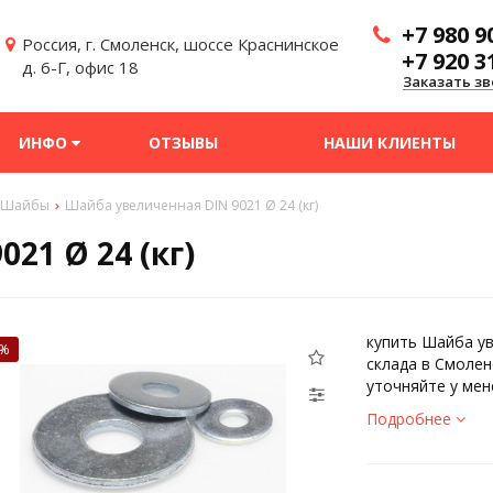
+7 980 9
Россия, г. Смоленск, шоссе Краснинское
+7 920 3
д. 6-Г, офис 18
Заказать зв
ИНФО
ОТЗЫВЫ
НАШИ КЛИЕНТЫ
Шайбы
Шайба увеличенная DIN 9021 Ø 24 (кг)
21 Ø 24 (кг)
купить Шайба ув
0%
склада в Смолен
уточняйте у мен
Подробнее