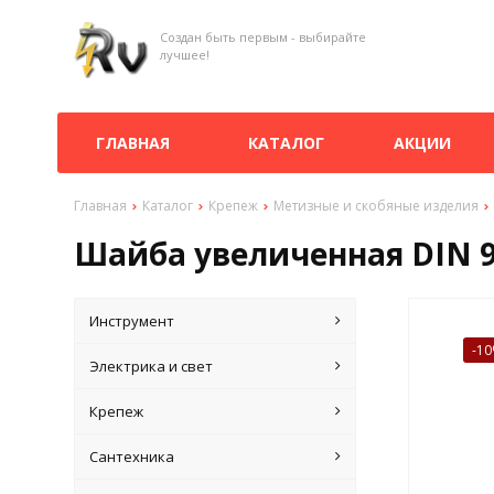
Создан быть первым - выбирайте
лучшее!
ГЛАВНАЯ
КАТАЛОГ
АКЦИИ
Главная
Каталог
Крепеж
Метизные и скобяные изделия
Шайба увеличенная DIN 90
Инструмент
-1
Электрика и свет
Крепеж
Сантехника