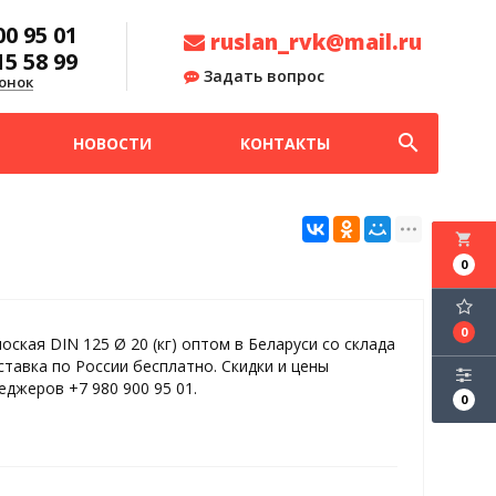
00 95 01
ruslan_rvk@mail.ru
15 58 99
Задать вопрос
онок
search
НОВОСТИ
КОНТАКТЫ
local_grocery_store
0
0
оская DIN 125 Ø 20 (кг) оптом в Беларуси со склада
ставка по России бесплатно. Скидки и цены
еджеров +7 980 900 95 01.
0