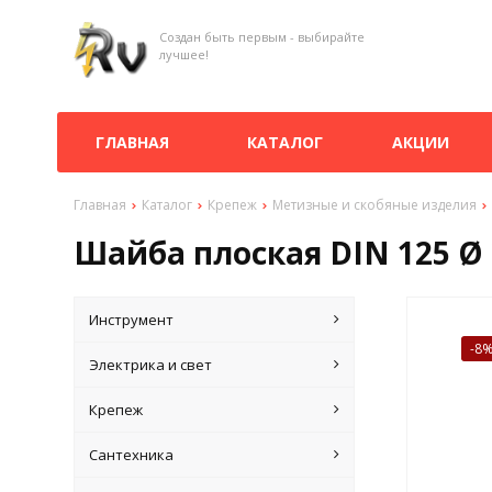
Создан быть первым - выбирайте
лучшее!
ГЛАВНАЯ
КАТАЛОГ
АКЦИИ
Главная
Каталог
Крепеж
Метизные и скобяные изделия
Шайба плоская DIN 125 Ø 2
Инструмент
-8
Электрика и свет
Крепеж
Сантехника