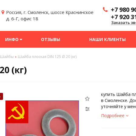
+7 980 9
Россия, г. Смоленск, шоссе Краснинское
+7 920 3
д. 6-Г, офис 18
Заказать зв
ИНФО
ОТЗЫВЫ
НАШИ КЛИЕНТЫ
Шайбы
Шайба плоская DIN 125 Ø 20 (кг)
0 (кг)
купить Шайба пл
%
в Смоленске. До
уточняйте у мен
Подробнее