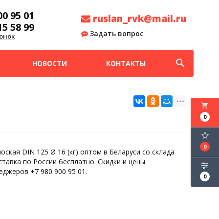
00 95 01
ruslan_rvk@mail.ru
15 58 99
Задать вопрос
онок
search
НОВОСТИ
КОНТАКТЫ
local_grocery_store
0
0
оская DIN 125 Ø 16 (кг) оптом в Беларуси со склада
ставка по России бесплатно. Скидки и цены
еджеров +7 980 900 95 01.
0