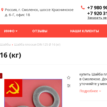
+7 980 9
Россия, г. Смоленск, шоссе Краснинское
+7 920 3
д. 6-Г, офис 18
Заказать зв
ИНФО
ОТЗЫВЫ
НАШИ КЛИЕНТЫ
Шайбы
Шайба плоская DIN 125 Ø 16 (кг)
6 (кг)
купить Шайба пл
%
в Смоленске. До
уточняйте у мен
Подробнее