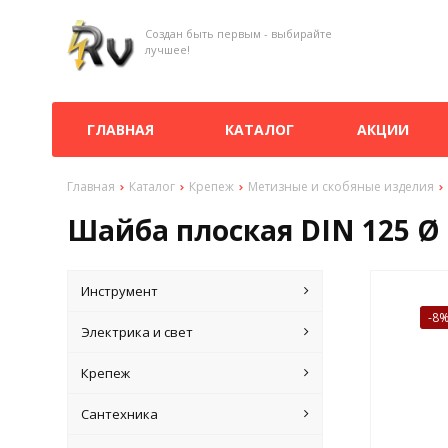
Создан быть первым - выбирайте
лучшее!
ГЛАВНАЯ
КАТАЛОГ
АКЦИИ
Главная
Каталог
Крепеж
Метизные и скобяные изделия
Шайба плоская DIN 125 Ø 1
Инструмент
-8
Электрика и свет
Крепеж
Сантехника