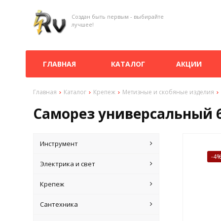
Создан быть первым - выбирайте
лучшее!
ГЛАВНАЯ
КАТАЛОГ
АКЦИИ
Главная
Каталог
Крепеж
Метизные и скобяные изделия
Саморез универсальный 6
Инструмент
-4
Электрика и свет
Крепеж
Сантехника