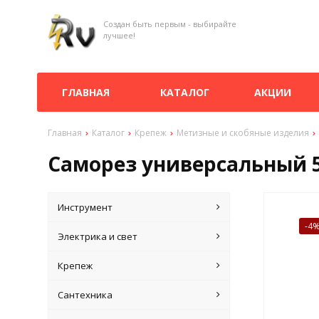
Создан быть первым - выбирайте
лучшее!
ГЛАВНАЯ
КАТАЛОГ
АКЦИИ
Главная
Каталог
Крепеж
Метизные и скобяные изделия
Саморез универсальный 5
Инструмент
-4
Электрика и свет
Крепеж
Сантехника