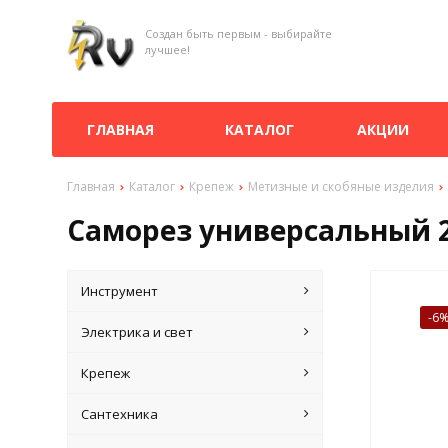
Создан быть первым - выбирайте
лучшее!
ГЛАВНАЯ
КАТАЛОГ
АКЦИИ
Главная
Каталог
Крепеж
Метизные и скобяные изделия
Саморез универсальный 2,
Инструмент
-6
Электрика и свет
Крепеж
Сантехника