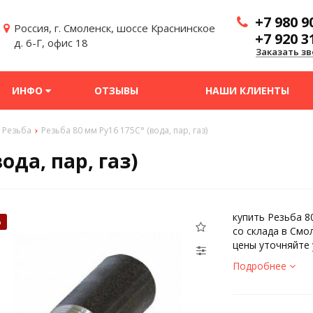
+7 980 9
Россия, г. Смоленск, шоссе Краснинское
+7 920 3
д. 6-Г, офис 18
Заказать зв
ИНФО
ОТЗЫВЫ
НАШИ КЛИЕНТЫ
Резьба
Резьба 80 мм Ру16 175С° (вода, пар, газ)
ода, пар, газ)
купить Резьба 80
%
со склада в Смо
цены уточняйте 
Подробнее