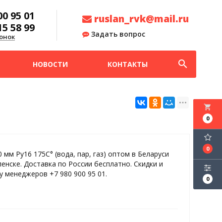
00 95 01
ruslan_rvk@mail.ru
15 58 99
Задать вопрос
онок
search
НОВОСТИ
КОНТАКТЫ
local_grocery_store
0
0
 мм Ру16 175С° (вода, пар, газ) оптом в Беларуси
ленске. Доставка по России бесплатно. Скидки и
у менеджеров +7 980 900 95 01.
0