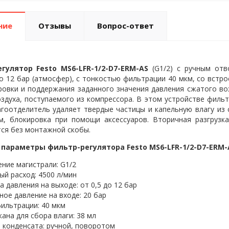
ние
Отзывы
Вопрос-ответ
гулятор Festo MS6-LFR-1/2-D7-ERM-AS
(G1/2) с ручным отв
о 12 бар (атмосфер), с тонкостью фильтрации 40 мкм, со встр
ровки и поддержания заданного значения давления сжатого во
здуха, поступаемого из компрессора. В этом устройстве фильт
гоотделитель удаляет твердые частицы и капельную влагу из 
м, блокировка при помощи аксессуаров. Вторичная разгрузка
ся без монтажной скобы.
параметры фильтр-регулятора Festo MS6-LFR-1/2-D7-ERM-
ние магистрали: G1/2
й расход: 4500 л/мин
а давления на выходе: от 0,5 до 12 бар
ое давление на входе: 20 бар
ильтрации: 40 мкм
ана для сбора влаги: 38 мл
 конденсата: ручной, поворотом