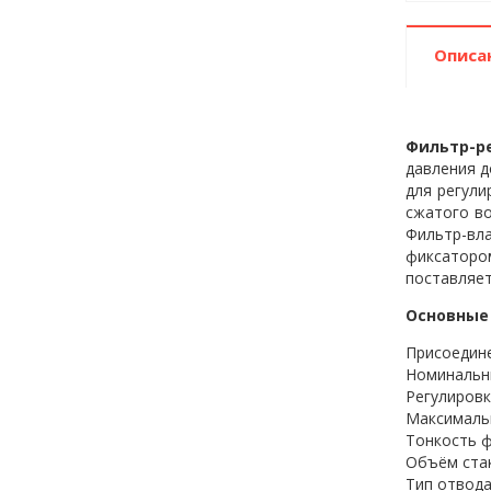
Описа
Фильтр-ре
давления д
для регули
сжатого во
Фильтр-вла
фиксаторо
поставляет
Основные 
Присоедине
Номинальны
Регулировк
Максимальн
Тонкость ф
Объём стак
Тип отвода