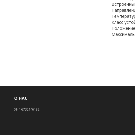
Встроенный
Направлени
Температур
Класс усто
Положение 
Максимальн
О НАС
УНП 6732146182