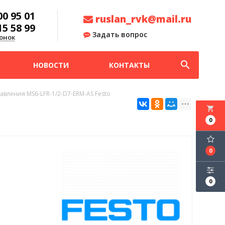
00 95 01
ruslan_rvk@mail.ru
15 58 99
Задать вопрос
онок
search
НОВОСТИ
КОНТАКТЫ
авления MS6-LFR-1/2-D7-ERM-AS Festo
local_grocery_store
0
0
0