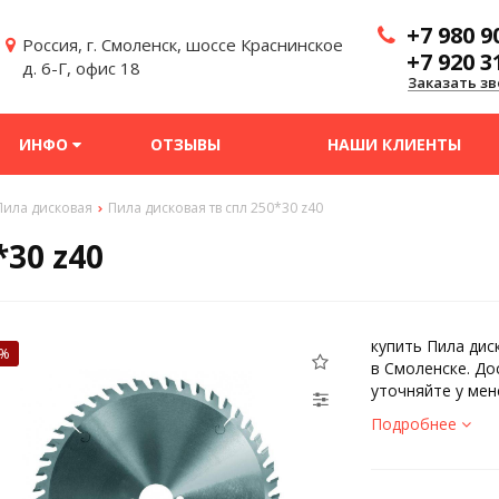
+7 980 9
Россия, г. Смоленск, шоссе Краснинское
+7 920 3
д. 6-Г, офис 18
Заказать зв
ИНФО
ОТЗЫВЫ
НАШИ КЛИЕНТЫ
Пила дисковая
Пила дисковая тв спл 250*30 z40
*30 z40
купить Пила дис
0%
в Смоленске. До
уточняйте у мен
Подробнее