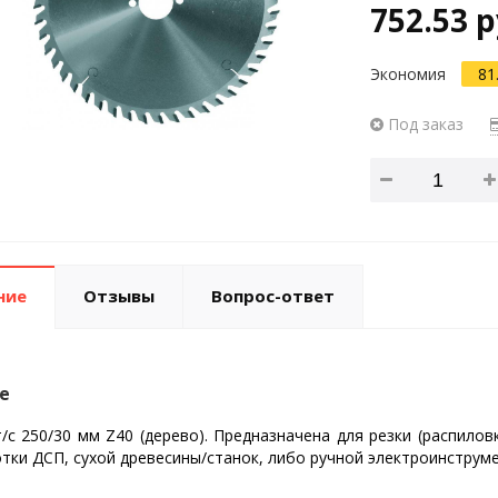
752.53 р
Экономия
81
Под заказ
ние
Отзывы
Вопрос-ответ
е
т/с 250/30 мм Z40 (дерево). Предназначена для резки (распило
тки ДСП, сухой древесины/станок, либо ручной электроинструме