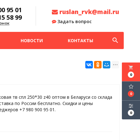
00 95 01
ruslan_rvk@mail.ru
15 58 99
Задать вопрос
онок
search
НОВОСТИ
КОНТАКТЫ
local_grocery_store
0
0
ковая тв спл 250*30 z40 оптом в Беларуси со склада
ставка по России бесплатно. Скидки и цены
еджеров +7 980 900 95 01.
0