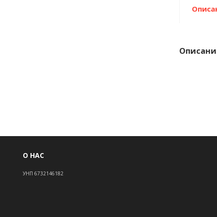
Описа
Описани
О НАС
УНП 6732146182