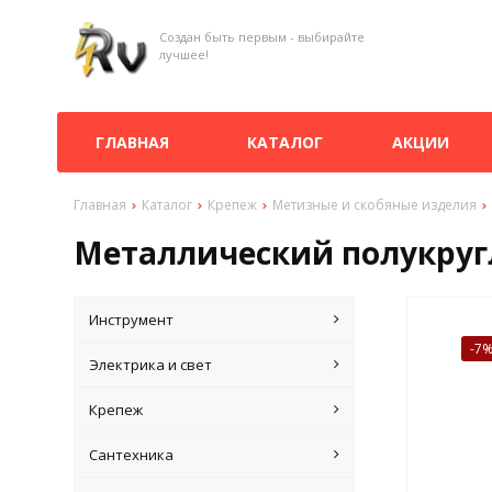
Создан быть первым - выбирайте
лучшее!
ГЛАВНАЯ
КАТАЛОГ
АКЦИИ
Главная
Каталог
Крепеж
Метизные и скобяные изделия
Металлический полукругл
Инструмент
-7
Электрика и свет
Крепеж
Сантехника