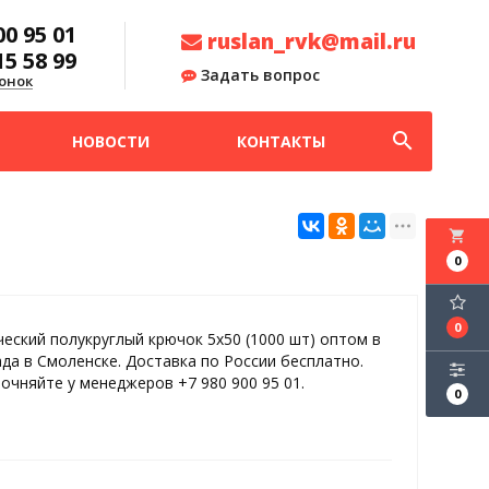
00 95 01
ruslan_rvk@mail.ru
15 58 99
Задать вопрос
онок
search
НОВОСТИ
КОНТАКТЫ
local_grocery_store
0
0
еский полукруглый крючок 5х50 (1000 шт) оптом в
ада в Смоленске. Доставка по России бесплатно.
точняйте у менеджеров +7 980 900 95 01.
0