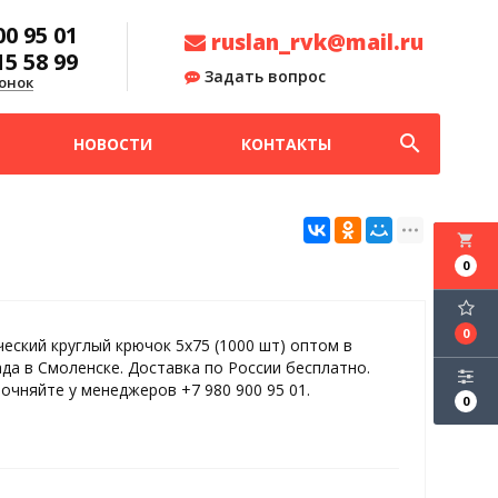
00 95 01
ruslan_rvk@mail.ru
15 58 99
Задать вопрос
онок
search
НОВОСТИ
КОНТАКТЫ
local_grocery_store
0
0
еский круглый крючок 5х75 (1000 шт) оптом в
ада в Смоленске. Доставка по России бесплатно.
точняйте у менеджеров +7 980 900 95 01.
0