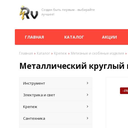
Создан быть первым - выбирайте
лучшее!
ГЛАВНАЯ
КАТАЛОГ
АКЦИИ
Главная
Каталог
Крепеж
Метизные и скобяные изделия
Металлический круглый к
Инструмент
-4
Электрика и свет
Крепеж
Сантехника