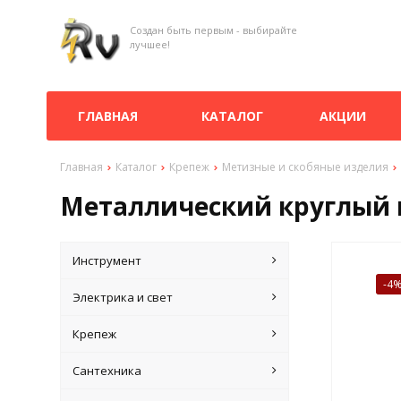
Создан быть первым - выбирайте
лучшее!
ГЛАВНАЯ
КАТАЛОГ
АКЦИИ
Главная
Каталог
Крепеж
Метизные и скобяные изделия
Металлический круглый к
Инструмент
-4
Электрика и свет
Крепеж
Сантехника