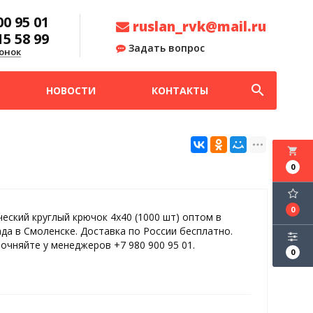
00 95 01
ruslan_rvk@mail.ru
15 58 99
Задать вопрос
онок
search
НОВОСТИ
КОНТАКТЫ
local_grocery_store
0
0
еский круглый крючок 4х40 (1000 шт) оптом в
ада в Смоленске. Доставка по России бесплатно.
точняйте у менеджеров +7 980 900 95 01.
0