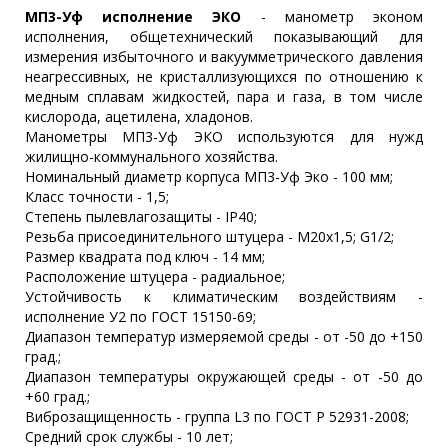
МП3-Уф исполнение ЭКО
- манометр эконом
исполнения, общетехнический показывающий для
измерения избыточного и вакуумметрического давления
неагрессивных, не кристаллизующихся по отношению к
медным сплавам жидкостей, пара и газа, в том числе
кислорода, ацетилена, хладонов.
Манометры МП3-Уф ЭКО используются для нужд
жилищно-коммунального хозяйства.
Номинальный диаметр корпуса МП3-Уф Эко - 100 мм;
Класс точности - 1,5;
Степень пылевлагозащиты - IP40;
Резьба присоединительного штуцера - М20х1,5; G1/2;
Размер квадрата под ключ - 14 мм;
Расположение штуцера - радиальное;
Устойчивость к климатическим воздействиям -
исполнение У2 по ГОСТ 15150-69;
Диапазон температур измеряемой среды - от -50 до +150
град.;
Диапазон температуры окружающей среды - от -50 до
+60 град.;
Виброзащищенность - группа L3 по ГОСТ Р 52931-2008;
Средний срок службы - 10 лет;