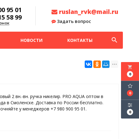
00 95 01
ruslan_rvk@mail.ru
15 58 99
Задать вопрос
онок
search
НОВОСТИ
КОНТАКТЫ
local_grocery_store
0
0
овый 2 вн.-вн. ручка никелир. PRO AQUA оптом в
ада в Смоленске. Доставка по России бесплатно.
точняйте у менеджеров +7 980 900 95 01.
0