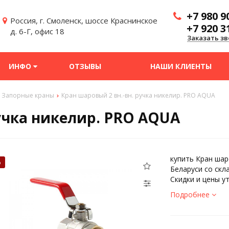
+7 980 9
Россия, г. Смоленск, шоссе Краснинское
+7 920 3
д. 6-Г, офис 18
Заказать зв
ИНФО
ОТЗЫВЫ
НАШИ КЛИЕНТЫ
Запорные краны
Кран шаровый 2 вн.-вн. ручка никелир. PRO AQUA
ручка никелир. PRO AQUA
купить Кран шар
%
Беларуси со скл
Скидки и цены у
Подробнее