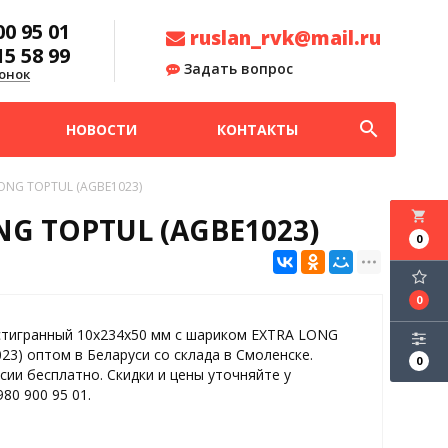
00 95 01
ruslan_rvk@mail.ru
15 58 99
Задать вопрос
онок
search
НОВОСТИ
КОНТАКТЫ
ONG TOPTUL (AGBE1023)
local_grocery_store
NG TOPTUL (AGBE1023)
0
0
стигранный 10х234х50 мм с шариком EXTRA LONG
3) оптом в Беларуси со склада в Смоленске.
0
сии бесплатно. Скидки и цены уточняйте у
80 900 95 01.