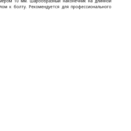
змером 10 мм. Шарообразный наконечник на длинной
лом к болту. Рекомендуется для профессионального