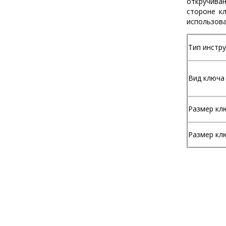
откручива
стороне к
использова
Тип инстр
Вид ключа
Размер кл
Размер кл