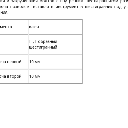
ния и закручивания болтов с внутренним шестигранником ра
люча позволяет вставлять инструмент в шестигранник под уг
ния.
умента
ключ
Г-,Т-образный
шестигранный
юча первый
10 мм
юча второй
10 мм