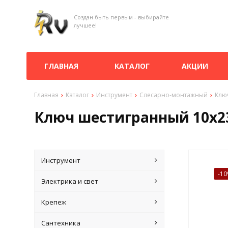
Создан быть первым - выбирайте
лучшее!
ГЛАВНАЯ
КАТАЛОГ
АКЦИИ
Главная
Каталог
Инструмент
Слесарно-монтажный
Клю
Ключ шестигранный 10х2
Инструмент
-1
Электрика и свет
Крепеж
Сантехника