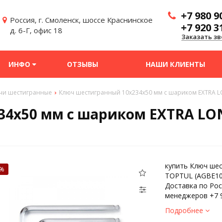
+7 980 9
Россия, г. Смоленск, шоссе Краснинское
+7 920 3
д. 6-Г, офис 18
Заказать зв
ИНФО
ОТЗЫВЫ
НАШИ КЛИЕНТЫ
чи шестигранные
Ключ шестигранный 10х234х50 мм с шариком EXTRA L
34х50 мм с шариком EXTRA LO
купить Ключ ше
0%
TOPTUL (AGBE102
Доставка по Рос
менеджеров +7 9
Подробнее