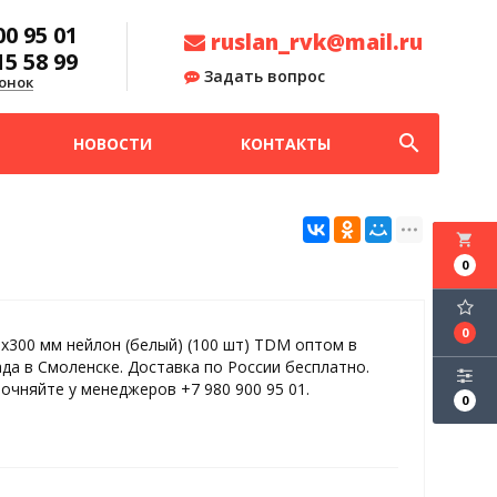
00 95 01
ruslan_rvk@mail.ru
15 58 99
Задать вопрос
онок
search
НОВОСТИ
КОНТАКТЫ
local_grocery_store
0
0
6х300 мм нейлон (белый) (100 шт) TDM оптом в
ада в Смоленске. Доставка по России бесплатно.
точняйте у менеджеров +7 980 900 95 01.
0