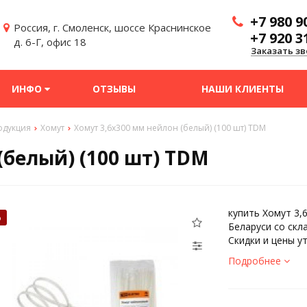
+7 980 9
Россия, г. Смоленск, шоссе Краснинское
+7 920 3
д. 6-Г, офис 18
Заказать зв
ИНФО
ОТЗЫВЫ
НАШИ КЛИЕНТЫ
одукция
Хомут
Хомут 3,6х300 мм нейлон (белый) (100 шт) TDM
(белый) (100 шт) TDM
купить Хомут 3,
%
Беларуси со скл
Скидки и цены у
Подробнее