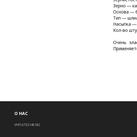
Зерно ― ка
Основа ― 
Тип ― шли
Насыпка ―
Кол-во шту
Очень эла
Применяетс
О НАС
УНП 6732146182