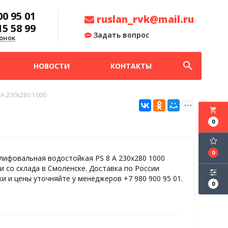
00 95 01
ruslan_rvk@mail.ru
15 58 99
Задать вопрос
онок
search
НОВОСТИ
КОНТАКТЫ
A 230x280 1000
local_grocery_store
0
0
лифовальная водостойкая PS 8 A 230x280 1000
и со склада в Смоленске. Доставка по России
ки и цены уточняйте у менеджеров +7 980 900 95 01.
0