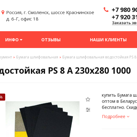
+7 980 9
Россия, г. Смоленск, шоссе Краснинское
+7 920 3
д. 6-Г, офис 18
Заказать зв
ИНФО
ОТЗЫВЫ
НАШИ КЛИЕНТЫ
румент
Бумага шлифовальная
Бумага шлифовальная водостойкая PS 8 
стойкая PS 8 A 230x280 1000
купить Бумага ш
0%
оптом в Беларус
бесплатно. Скид
Подробнее