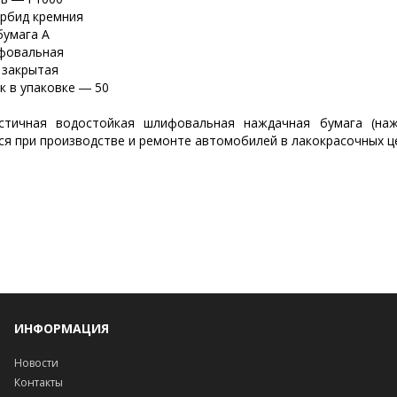
рбид кремния
бумага А
фовальная
 закрытая
к в упаковке ― 50
стичная водостойкая шлифовальная наждачная бумага (наж
я при производстве и ремонте автомобилей в лакокрасочных ц
ИНФОРМАЦИЯ
Новости
Контакты