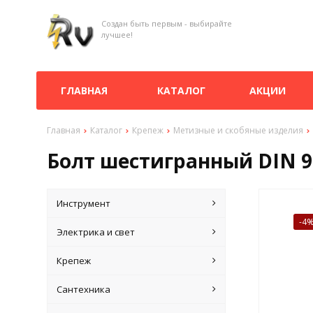
Создан быть первым - выбирайте
лучшее!
ГЛАВНАЯ
КАТАЛОГ
АКЦИИ
Главная
Каталог
Крепеж
Метизные и скобяные изделия
Болт шестигранный DIN 93
Инструмент
-4
Электрика и свет
Крепеж
Сантехника