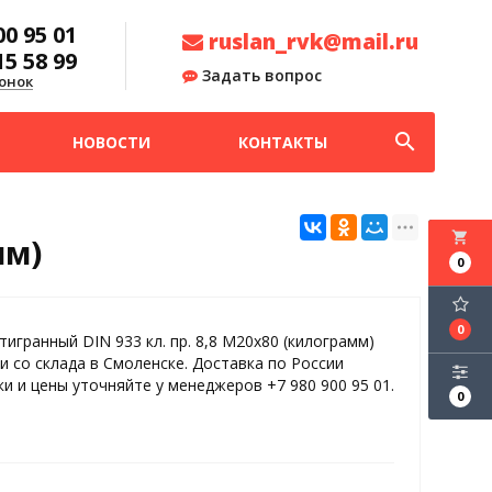
00 95 01
ruslan_rvk@mail.ru
15 58 99
Задать вопрос
онок
search
НОВОСТИ
КОНТАКТЫ
local_grocery_store
мм)
0
0
тигранный DIN 933 кл. пр. 8,8 M20x80 (килограмм)
и со склада в Смоленске. Доставка по России
ки и цены уточняйте у менеджеров +7 980 900 95 01.
0