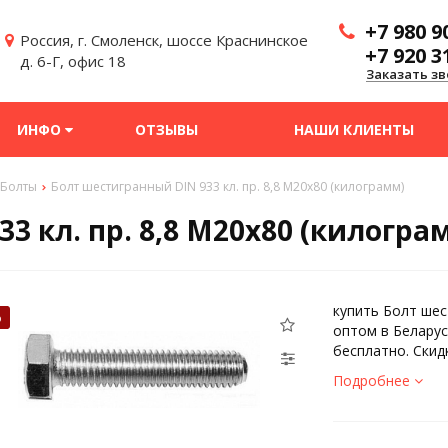
+7 980 9
Россия, г. Смоленск, шоссе Краснинское
+7 920 3
д. 6-Г, офис 18
Заказать зв
ИНФО
ОТЗЫВЫ
НАШИ КЛИЕНТЫ
Болты
Болт шестигранный DIN 933 кл. пр. 8,8 M20x80 (килограмм)
3 кл. пр. 8,8 M20x80 (килогра
купить Болт шес
%
оптом в Беларус
бесплатно. Скид
Подробнее