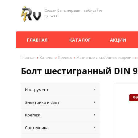
Создан быть первым - выбирайте
лучшее!
ГЛАВНАЯ
КАТАЛОГ
АКЦИИ
Главная
Каталог
Крепеж
Метизные и скобяные изделия
Болт шестигранный DIN 93
Инструмент
-5
Электрика и свет
Крепеж
Сантехника