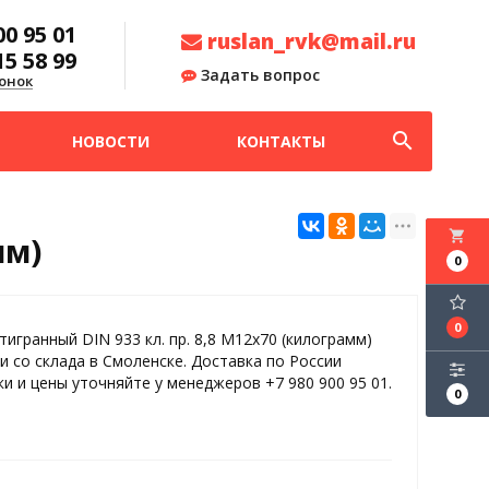
00 95 01
ruslan_rvk@mail.ru
15 58 99
Задать вопрос
онок
search
НОВОСТИ
КОНТАКТЫ
local_grocery_store
мм)
0
0
тигранный DIN 933 кл. пр. 8,8 M12x70 (килограмм)
и со склада в Смоленске. Доставка по России
ки и цены уточняйте у менеджеров +7 980 900 95 01.
0