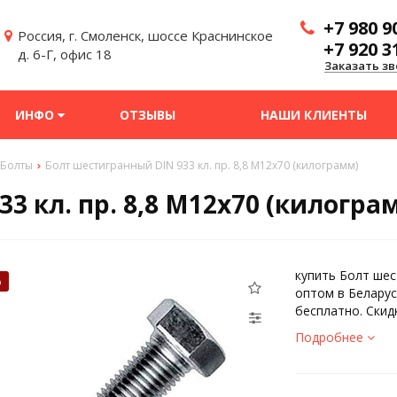
+7 980 9
Россия, г. Смоленск, шоссе Краснинское
+7 920 3
д. 6-Г, офис 18
Заказать зв
ИНФО
ОТЗЫВЫ
НАШИ КЛИЕНТЫ
Болты
Болт шестигранный DIN 933 кл. пр. 8,8 M12x70 (килограмм)
3 кл. пр. 8,8 M12x70 (килогра
купить Болт шес
%
оптом в Беларус
бесплатно. Скид
Подробнее