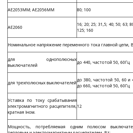
АЕ2053ММ; АЕ2056ММ
80; 100
16; 20; 25; 31,5; 40; 50; 63; 8
АЕ2060
125; 160
Номинальное напряжение переменного тока главной цепи, В
для однополюсных
до 440, частотой 50, 60Гц
выключателей
до 380, частотой 50, 60 и 
для трехполюсных выключателей
до 660, частотой 50, 60Гц
Уставка по току срабатывания
электромагнитного расцепителя,
12
кратная Iном.
Мощность, потребляемая одним полюсом выключат
тепловым и электромагнитным расцепителем, Вт: