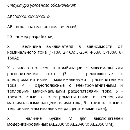
Структура условного обозначения:
АЕ20ХХХХ-ХХХ-ХХХХ-Х:
АЕ - выключатель автоматический;
20 - номер разработки;
X - величина выключателя в зависимости от
номинального тока (1-10А; 2-16А; 3-25А; 4-63А; 5-100А; 6-
160А);
X - число полюсов в комбинации с максимальными
расцепителями тока (3 - трехполюсные с
электромагнитными максимальными расцепителями
тока; 4 - однополюсные с электромагнитными и
тепловыми максимальными расцепителями тока; 6 -
трехполюсные с электромагнитными и тепловыми
максимальными расцепителями тока; 9 - трехполюсные с
тепловыми максимальными расцепителями тока);
Х - наличие буквы М для выключателей
модернизированных (АЕ2030М; АЕ2040М; АЕ2050ММ);