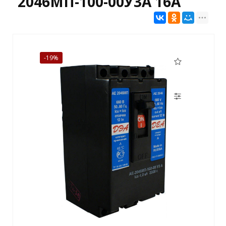
2046МП-100-00У3А 16А
-19%