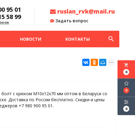
00 95 01
ruslan_rvk@mail.ru
15 58 99
Задать вопрос
онок
search
НОВОСТИ
КОНТАКТЫ
local_grocery_store
0
0
 болт с крюком М10х12х70 мм оптом в Беларуси со
ске. Доставка по России бесплатно. Скидки и цены
еджеров +7 980 900 95 01.
0