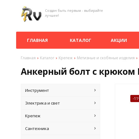
Создан быть первым - выбирайте
лучшее!
ГЛАВНАЯ
КАТАЛОГ
АКЦИИ
Главная
Каталог
Крепеж
Метизные и скобяные изделия
Анкерный болт с крюком
Инструмент
-1
Электрика и свет
Крепеж
Сантехника