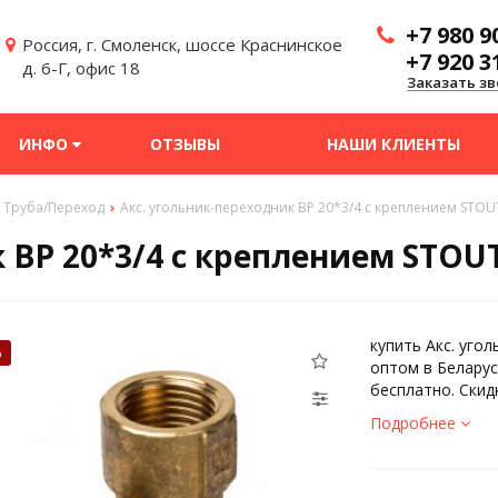
+7 980 9
Россия, г. Смоленск, шоссе Краснинское
+7 920 3
д. 6-Г, офис 18
Заказать зв
ИНФО
ОТЗЫВЫ
НАШИ КЛИЕНТЫ
Труба/Переход
Акс. угольник-переходник ВР 20*3/4 с креплением STOU
 ВР 20*3/4 с креплением STOU
купить Акс. уго
%
оптом в Беларус
бесплатно. Скид
Подробнее