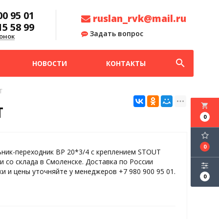
00 95 01
ruslan_rvk@mail.ru
15 58 99
Задать вопрос
онок
search
НОВОСТИ
КОНТАКТЫ
T
local_grocery_store
T
0
0
льник-переходник ВР 20*3/4 с креплением STOUT
и со склада в Смоленске. Доставка по России
ки и цены уточняйте у менеджеров +7 980 900 95 01.
0