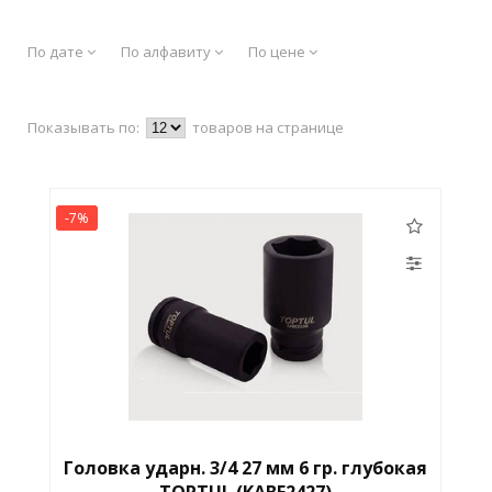
По дате
По алфавиту
По цене
Показывать по:
товаров на странице
-7%
Головка ударн. 3/4 27 мм 6 гр. глубокая
TOPTUL (KABE2427)