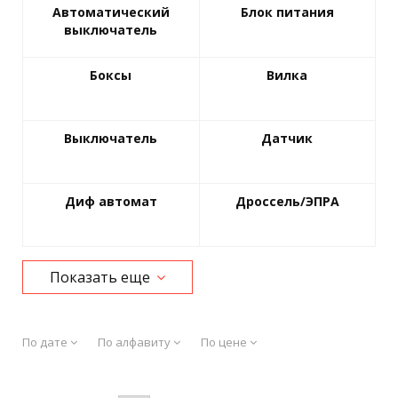
Автоматический
Блок питания
выключатель
Боксы
Вилка
Выключатель
Датчик
Диф автомат
Дроссель/ЭПРА
Зажим/Сжим
Заземление
Показать еще
Звонок
Изолента ПВХ
По дате
По алфавиту
По цене
Изолента х/б
ИЗУ