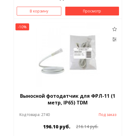
В корзину
Просмотр
Металлорукав
Муфта кабельная
-10%
Наконечник кабельный
Осветительная опора
Панель сигнальная
Патрон электрический
Паяльник
Переключатель
Выносной фотодатчик для ФРЛ-11 (1
Плитка электрическая
Посты
метр, IP65) TDM
Код товара: 2740
Под заказ
Предохранитель
Преобразователь
196.10 руб.
частоты
216.14 руб.