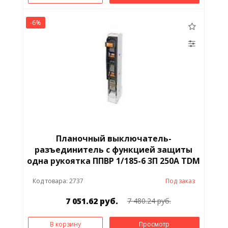
Штанга оперативная
-6%
Шунт
Щиты/Шкафы
Электродвигатель
Ящики
электротехнические
Планочный выключатель-
разъединитель с функцией защиты
одна рукоятка ППВР 1/185-6 3П 250A TDM
Код товара: 2737
Под заказ
7 051.62 руб.
7 480.24 руб.
В корзину
Просмотр