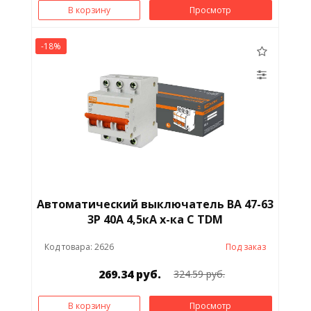
В корзину
Просмотр
-18%
Таймер
Термостат
Трансформатор
Тумблер
ТЭН
Удлинитель
УЗО
Фонарь
Автоматический выключатель ВА 47-63
3Р 40А 4,5кА х-ка С TDM
Хомут
Частотный
Код товара: 2626
Под заказ
преобразователь
269.34 руб.
324.59 руб.
Шина
Шнур
В корзину
Просмотр