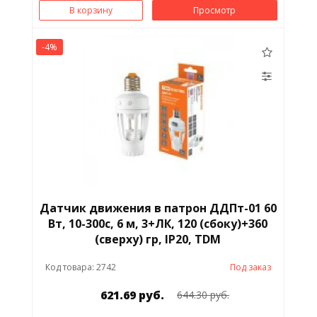
В корзину
Просмотр
Приставка контактная
Провод
-4%
Пускатель/Контактор
Разъём
Расцепитель
Реле
Розетка
Роутер
Датчик движения в патрон ДДПт-01 60
Рубильник
Светильник/Прожектор
Вт, 10-300с, 6 м, 3+ЛК, 120 (сбоку)+360
(сверху) гр, IP20, TDM
Сетевой фильтр
Сигнализатор
Код товара: 2742
Под заказ
загазованности
621.69 руб.
644.30 руб.
Стартер
Счетчик