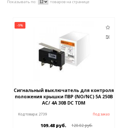
Показывать по:
товаров на странице
Индикатор напряжения
Кабель
-9%
Кабель-канал
Клеммная колодка
Кнопка
Командоконтроллер
Коммутатор
Коннектор
Сигнальный выключатель для контроля
положения крышки ПВР (NO/NC) 5A 250В
Коробка
Лампа
AC/ 4A 30В DC TDM
Код товара: 2739
Под заказ
Лента
Лоток
109.48 руб.
120.02 руб.