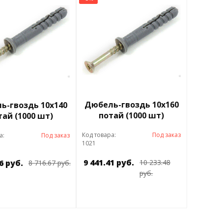
Дюбель-гвоздь 10х160
ь-гвоздь 10х140
потай (1000 шт)
тай (1000 шт)
Код товара:
Под заказ
а:
Под заказ
1021
9 441.41 руб.
6 руб.
10 233.48
8 716.67 руб.
руб.