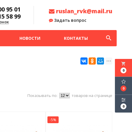
00 95 01
ruslan_rvk@mail.ru
15 58 99
Задать вопрос
онок
search
НОВОСТИ
КОНТАКТЫ
local_grocery_store
0
0
Показывать по:
товаров на странице
0
-5%