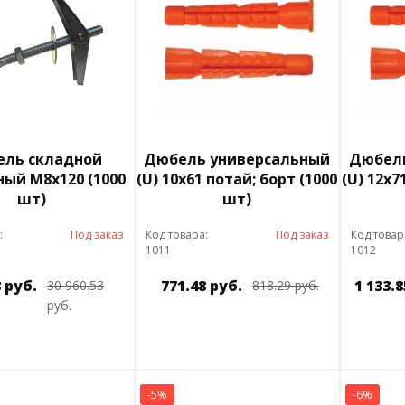
ль складной
Дюбель универсальный
Дюбель
ый М8х120 (1000
(U) 10х61 потай; борт (1000
(U) 12х7
шт)
шт)
:
Под заказ
Код товара:
Под заказ
Код товар
1011
1012
8 руб.
771.48 руб.
1 133.8
30 960.53
818.29 руб.
руб.
-5%
-6%