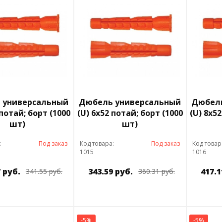
 универсальный
Дюбель универсальный
Дюбель
 потай; борт (1000
(U) 6х52 потай; борт (1000
(U) 8х5
шт)
шт)
:
Под заказ
Код товара:
Под заказ
Код товар
1015
1016
 руб.
343.59 руб.
417.1
341.55 руб.
360.31 руб.
-5%
-5%