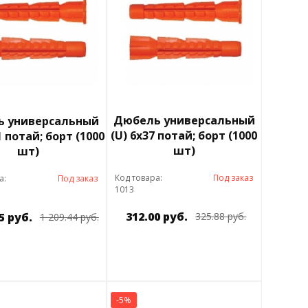
Дюбель универсальный
 универсальный
(U) 6х37 потай; борт (1000
1 потай; борт (1000
шт)
шт)
Код товара:
Под заказ
а:
Под заказ
1013
312.00 руб.
5 руб.
325.88 руб.
1 209.44 руб.
-5%