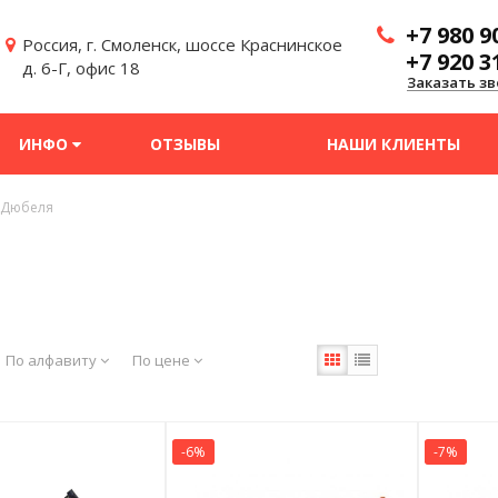
+7 980 9
Россия, г. Смоленск, шоссе Краснинское
+7 920 3
д. 6-Г, офис 18
Заказать зв
ИНФО
ОТЗЫВЫ
НАШИ КЛИЕНТЫ
Дюбеля
По алфавиту
По цене
-6%
-7%