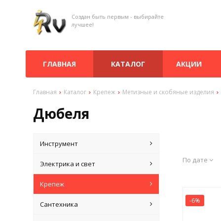
Создан быть первым - выбирайте
лучшее!
ГЛАВНАЯ
КАТАЛОГ
АКЦИИ
Главная
Каталог
Крепеж
Метизные и скобяные изделия
Дюбеля
Инструмент
По дате
Электрика и свет
Крепеж
-6%
Сантехника