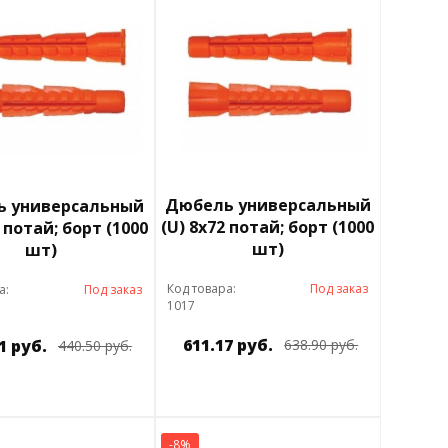
Дюбель универсальный
 универсальный
(U) 8х72 потай; борт (1000
2 потай; борт (1000
шт)
шт)
Код товара:
Под заказ
а:
Под заказ
1017
611.17 руб.
1 руб.
638.90 руб.
440.50 руб.
-8%